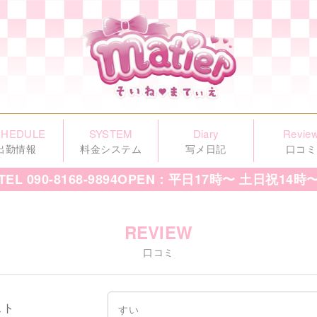
CHEDULE
SYSTEM
Diary
Revie
出勤情報
料金システム
写メ日記
口コミ
TEL
090-8168-9894
OPEN：平日17時〜 土日祝14時
REVIEW
口コミ
スト
すい