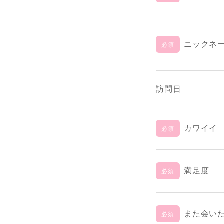
ニックネ
必須
訪問日
カワイイ
必須
満足度
必須
また会い
必須