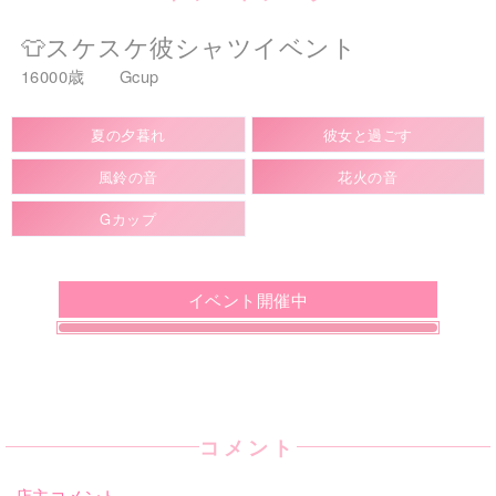
👕スケスケ彼シャツイベント
16000歳 Gcup
夏の夕暮れ
彼女と過ごす
風鈴の音
花火の音
Gカップ
イベント開催中
コメント
店主コメント