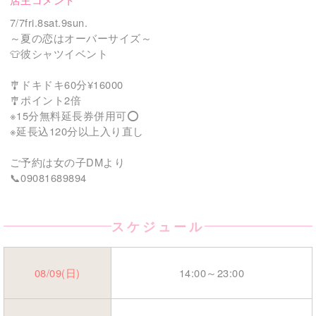
7/7fri.8sat.9sun.
～夏の恋はオーバーサイズ～
👕彼シャツイベント
🎐ドキドキ60分¥16000
🎐ポイント2倍
※15分無料延長券併用可⭕️
※延長込120分以上入り直し
ご予約は女の子DMより
📞09081689894
スケジュール
08/09(日)
14:00
～
23:00