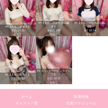
#4【ももこのお礼日記2️⃣
#3【ももこのお礼日記1️⃣
#5【ももこ出勤🍑】
💕】
💞】
3/11 15:21
3/11 12:47
3/7 18:24
ももこ
ももこ
ももこ
#1【ハッピーバレンタイン
#2【ももこ出勤🍑】
♡】
2/23 15:29
2/22 18:25
ももこ
ももこ
ホーム
新着情報
キャスト一覧
出勤スケジュール