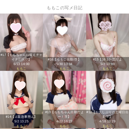
ももこの写メ日記
#17【ももちゃんに甘えチャ
イナ🇨🇳🤍】
#16【ももこ出勤❕🍑】
#15【16:10~🈳だよ
6/13 14:00
5/30 13:34
5/2 13:39
ももこ
ももこ
ももこ
#13【ももちゃん出勤だよ
#12【お久しぶりの土曜日出
#14【⚠️緊急事態⚠️】
ー！🍑】
勤🍑】
5/2 13:25
4/22 16:27
4/18 13:29
ももこ
ももこ
ももこ