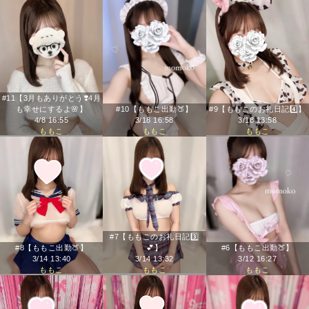
#11【3月もありがとう❣️4月
も幸せにするよ🌸】
#10【ももこ出勤🍑】
#9【ももこのお礼日記4️⃣】
4/8 16:55
3/18 16:58
3/18 13:58
ももこ
ももこ
ももこ
#7【ももこのお礼日記3️⃣
#8【ももこ出勤🍑】
💕】
#6【ももこ出勤🍑】
3/14 13:40
3/14 13:32
3/12 16:27
ももこ
ももこ
ももこ