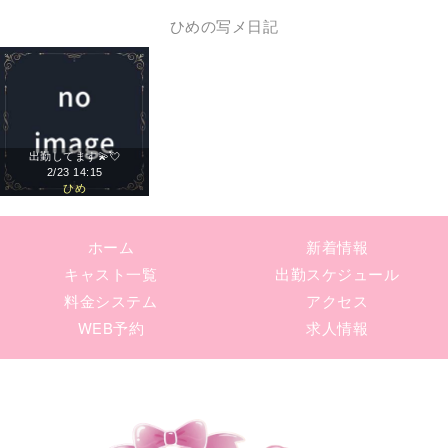
ひめの写メ日記
出勤してます💫💘
2/23 14:15
ひめ
ホーム
新着情報
キャスト一覧
出勤スケジュール
料金システム
アクセス
WEB予約
求人情報